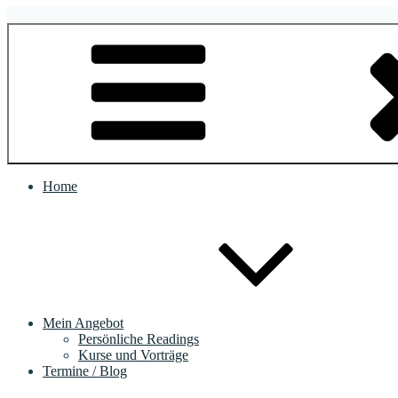
Zum
Inhalt
Human Design System
Bremen
springen
Home
Mein Angebot
Persönliche Readings
Kurse und Vorträge
Termine / Blog