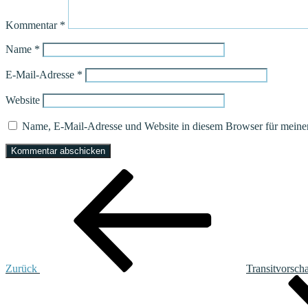
Kommentar
*
Name
*
E-Mail-Adresse
*
Website
Name, E-Mail-Adresse und Website in diesem Browser für meine
Beitragsnavigation
Vorheriger
Beitrag
Zurück
Transitvorsch
Nächster
Beitrag