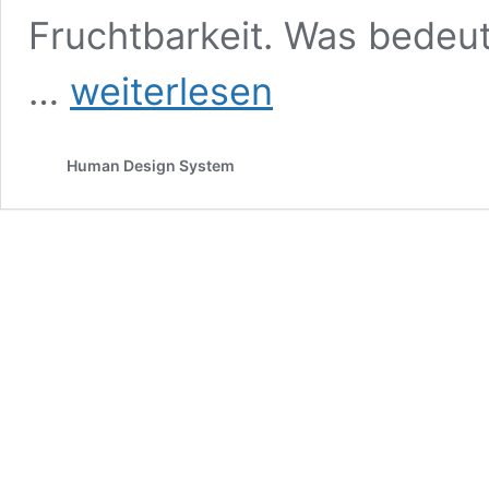
Fruchtbarkeit. Was bedeut
Zeitenwende
…
weiterlesen
2027
–
Epochenwechsel
Human Design System
mit
Human
Design
erklärt